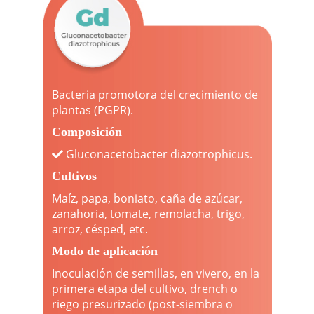
Bacteria promotora del crecimiento de
plantas (PGPR).
Composición
Gluconacetobacter diazotrophicus.
Cultivos
Maíz, papa, boniato, caña de azúcar,
zanahoria, tomate, remolacha, trigo,
arroz, césped, etc.
Modo de aplicación
Inoculación de semillas, en vivero, en la
primera etapa del cultivo, drench o
riego presurizado (post-siembra o